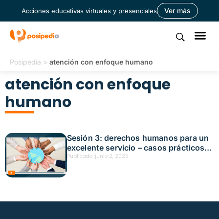
Ver más
Acciones educativas virtuales y presenciales
Posipedia
>
atención con enfoque humano
atención con enfoque
humano
Sesión 3: derechos humanos para un
excelente servicio – casos prácticos
Fecha: mayo 22, 2025
Publicado:
junio 2, 2025