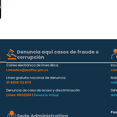
Denuncia aquí casos de fraude o
corrupción
Correo electrónico de línea ética
Inc
Lineaetica@positiva.gov.co
cum
Línea gratuita nacional de denuncia
Not
01 8000 112 870
noti
Denuncia de caso de acoso y discriminación
Def
Línea: 6502200 |
Denuncia Virtual
def
Pos
Sede Administrativa