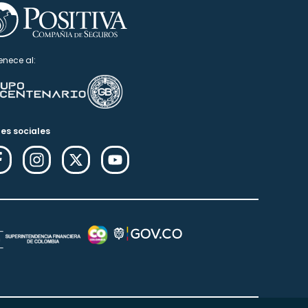
enece al:
es sociales