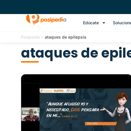
Edúcate
Solucion
Posipedia
>
ataques de epilepsia
ataques de epil