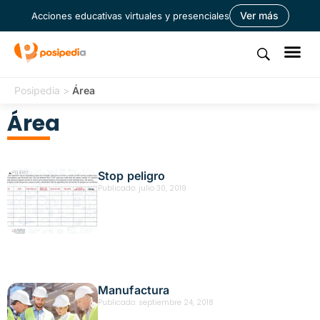
Ver más
Acciones educativas virtuales y presenciales
Posipedia
>
Área
Área
Stop peligro
Publicado:
julio 30, 2019
Manufactura
Publicado:
septiembre 24, 2018