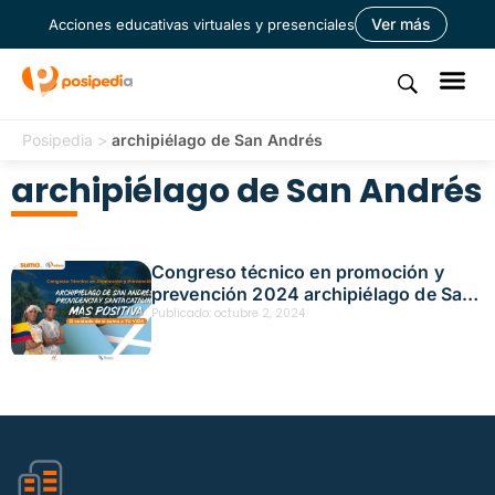
Ver más
Acciones educativas virtuales y presenciales
Posipedia
>
archipiélago de San Andrés
archipiélago de San Andrés
Congreso técnico en promoción y
prevención 2024 archipiélago de San
Andrés, Providencia y Santa Catalina
Publicado:
octubre 2, 2024
más Positiva – Acción educativa
presencial – San andrés Fecha:
octubre 2, 2024