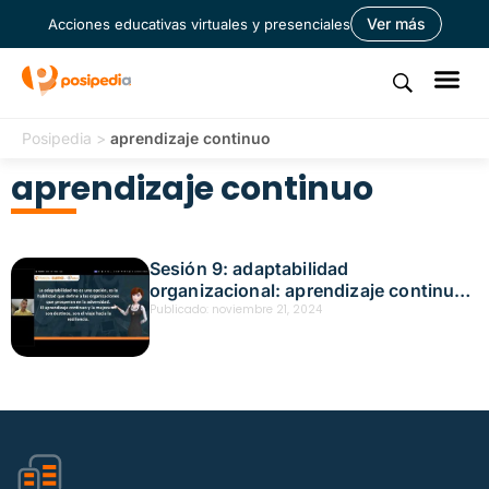
Ver más
Acciones educativas virtuales y presenciales
Posipedia
>
aprendizaje continuo
aprendizaje continuo
Sesión 9: adaptabilidad
organizacional: aprendizaje continuo
y mejora Fecha: noviembre 21, 2024
Publicado:
noviembre 21, 2024