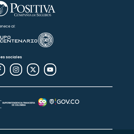
enece al:
es sociales