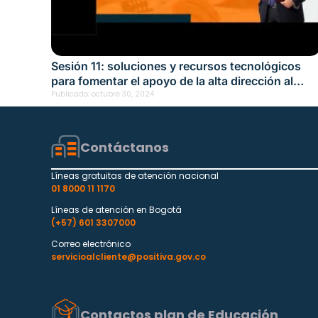
Sesión 11: soluciones y recursos tecnológicos
para fomentar el apoyo de la alta dirección al
SGSST Fecha: octubre 30, 2024
Publicado:
octubre 30, 2024
Contáctanos
Líneas gratuitas de atención nacional
01 8000 11 1170
Líneas de atención en Bogotá
(+57) 601 3307000
Correo electrónico
servicioalcliente@positiva.gov.co
Contactos plan de Educación