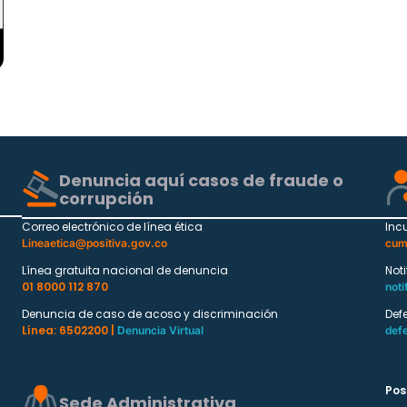
Denuncia aquí casos de fraude o
corrupción
Correo electrónico de línea ética
Inc
Lineaetica@positiva.gov.co
cum
Línea gratuita nacional de denuncia
Not
01 8000 112 870
noti
Denuncia de caso de acoso y discriminación
Def
Línea: 6502200 |
Denuncia Virtual
def
Pos
Sede Administrativa