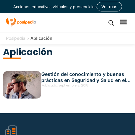
Ver más
Acciones educativas virtuales y presenciales
Posipedia
>
Aplicación
Aplicación
Gestión del conocimiento y buenas
prácticas en Seguridad y Salud en el
Trabajo
Publicado:
septiembre 2, 2018