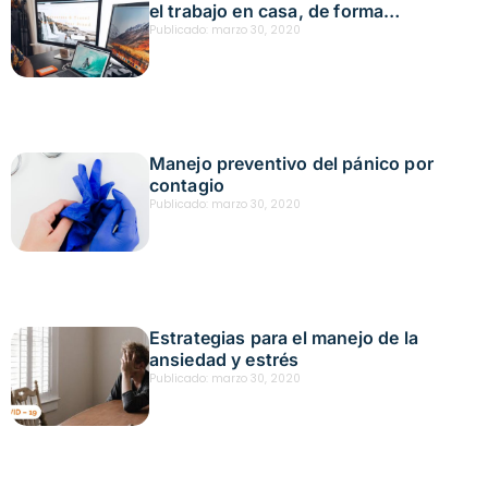
el trabajo en casa, de forma
saludable?
Publicado:
marzo 30, 2020
Manejo preventivo del pánico por
contagio
Publicado:
marzo 30, 2020
Estrategias para el manejo de la
ansiedad y estrés
Publicado:
marzo 30, 2020