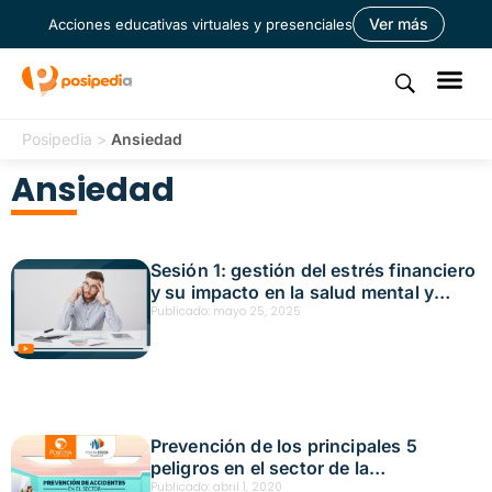
Ver más
Acciones educativas virtuales y presenciales
Posipedia
>
Ansiedad
Ansiedad
Sesión 1: gestión del estrés financiero
y su impacto en la salud mental y
física Fecha: mayo 2, 2025
Publicado:
mayo 25, 2025
Prevención de los principales 5
peligros en el sector de la
administración pública
Publicado:
abril 1, 2020