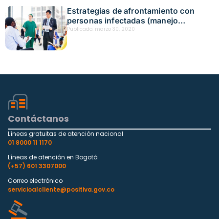
Estrategias de afrontamiento con
personas infectadas (manejo
emocional)
Publicado:
marzo 30, 2020
Contáctanos
Líneas gratuitas de atención nacional
01 8000 11 1170
Líneas de atención en Bogotá
(+57) 601 3307000
Correo electrónico
servicioalcliente@positiva.gov.co