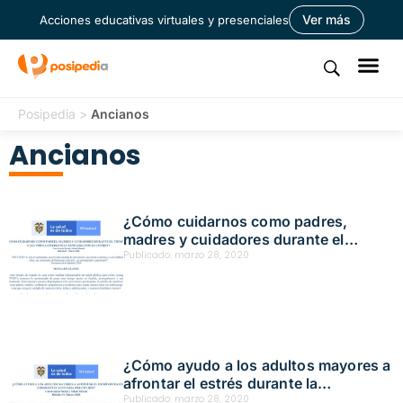
Ver más
Acciones educativas virtuales y presenciales
Posipedia
>
Ancianos
Ancianos
¿Cómo cuidarnos como padres,
madres y cuidadores durante el
tiempo en casa por la emergencia
Publicado:
marzo 28, 2020
sanitaria por el covid-19?
¿Cómo ayudo a los adultos mayores a
afrontar el estrés durante la
emergencia sanitaria por covid-19?
Publicado:
marzo 28, 2020