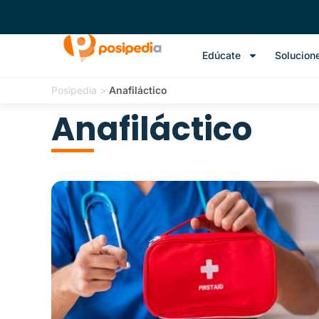
Edúcate
Solucion
Posipedia
>
Anafiláctico
Anafiláctico