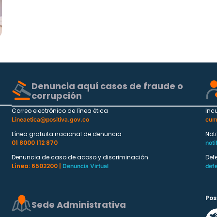
Denuncia aquí casos de fraude o
corrupción
Correo electrónico de línea ética
Inc
Lineaetica@positiva.gov.co
cum
Línea gratuita nacional de denuncia
Not
01 8000 112 870
noti
Denuncia de caso de acoso y discriminación
Def
Línea: 6502200 |
Denuncia Virtual
def
Pos
Sede Administrativa