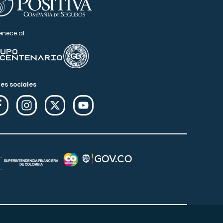
enece al:
es sociales