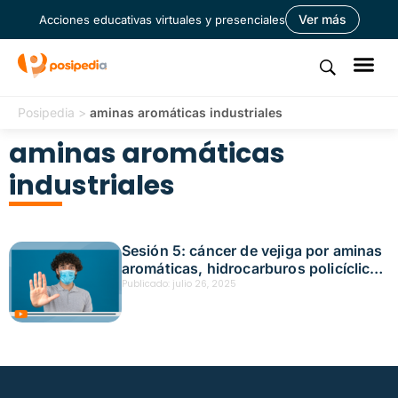
Ver más
Acciones educativas virtuales y presenciales
Posipedia
>
aminas aromáticas industriales
aminas aromáticas
industriales
Sesión 5: cáncer de vejiga por aminas
aromáticas, hidrocarburos policíclicos
aromáticos Fecha: julio 1, 2025
Publicado:
julio 26, 2025