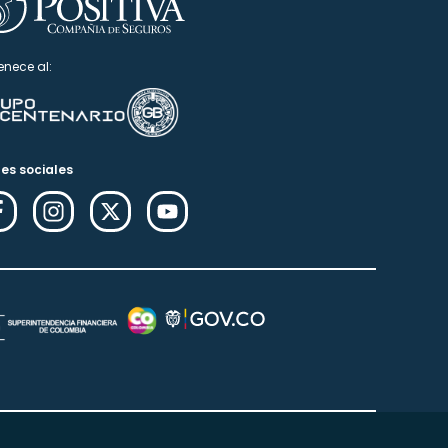
enece al:
es sociales