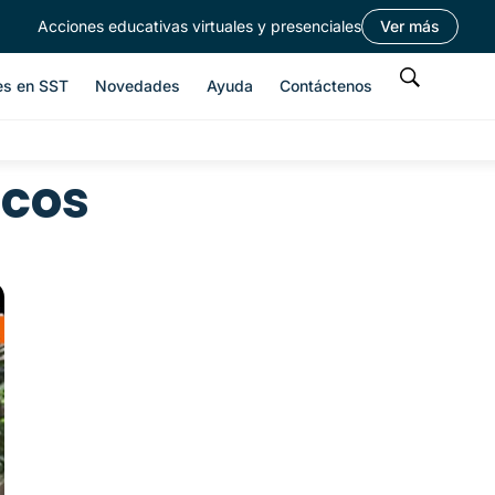
Acciones educativas virtuales y presenciales
Ver más
es en SST
Novedades
Ayuda
Contáctenos
icos