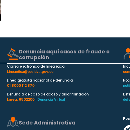
Denuncia aquí casos de fraude o
corrupción
Correo electrónico de línea ética
Inc
Lineaetica@positiva.gov.co
cum
Línea gratuita nacional de denuncia
Not
01 8000 112 870
noti
Denuncia de caso de acoso y discriminación
Def
Línea: 6502200 |
Denuncia Virtual
def
Pos
Sede Administrativa