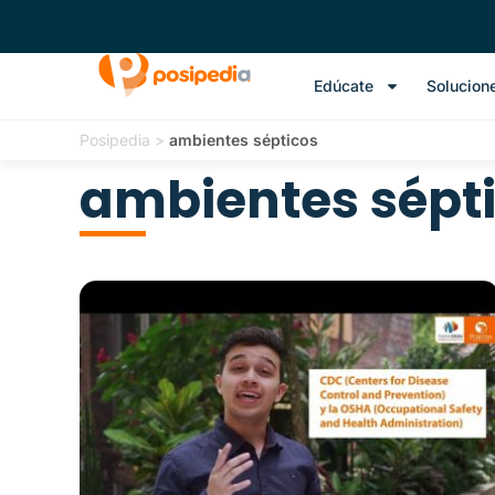
Edúcate
Solucion
Posipedia
>
ambientes sépticos
ambientes sépt