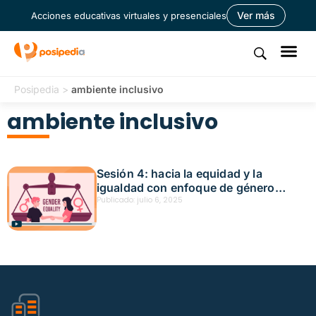
Ver más
Acciones educativas virtuales y presenciales
Posipedia
>
ambiente inclusivo
ambiente inclusivo
Sesión 4: hacia la equidad y la
igualdad con enfoque de género
Fecha: junio 20, 2025
Publicado:
julio 6, 2025