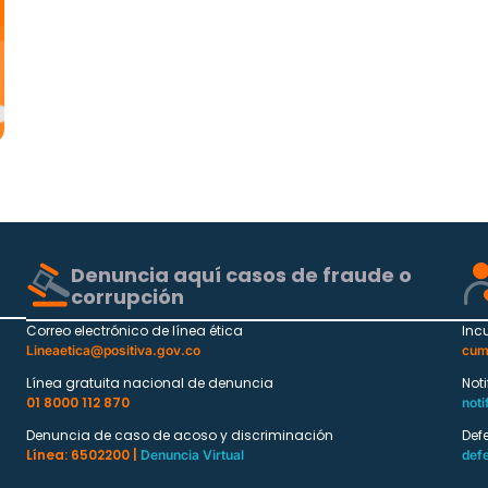
Denuncia aquí casos de fraude o
corrupción
Correo electrónico de línea ética
Inc
Lineaetica@positiva.gov.co
cum
Línea gratuita nacional de denuncia
Not
01 8000 112 870
noti
Denuncia de caso de acoso y discriminación
Def
Línea: 6502200 |
Denuncia Virtual
def