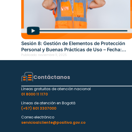
Sesión 8: Gestión de Elementos de Protección
Personal y Buenas Prácticas de Uso – Fecha:
noviembre 4, 2025
Publicado:
noviembre 11, 2025
Contáctanos
Líneas gratuitas de atención nacional
01 8000 11 1170
Líneas de atención en Bogotá
(+57) 601 3307000
Correo electrónico
servicioalcliente@positiva.gov.co