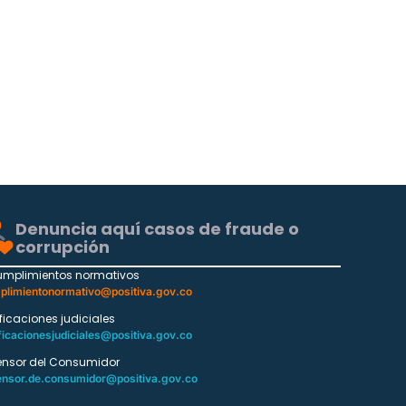
Denuncia aquí casos de fraude o
corrupción
umplimientos normativos
plimientonormativo@positiva.gov.co
ificaciones judiciales
ficacionesjudiciales@positiva.gov.co
ensor del Consumidor
ensor.de.consumidor@positiva.gov.co