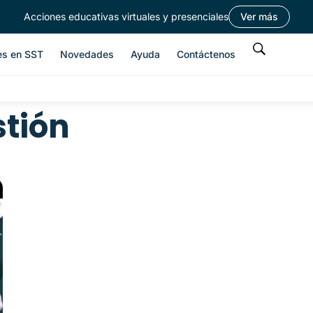
Acciones educativas virtuales y presenciales
Ver más
es en SST
Novedades
Ayuda
Contáctenos
tión