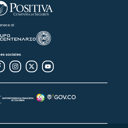
enece al:
es sociales