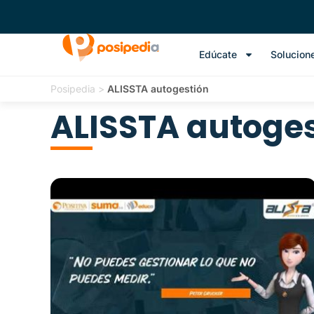
Edúcate
Solucion
Posipedia
>
ALISSTA autogestión
ALISSTA autoges