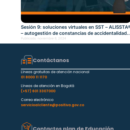
Sesión 9: soluciones virtuales en SST – ALISSTA
– autogestión de constancias de accidentalidad 
morbilidad Fecha: noviembre 8, 2024
Publicado:
noviembre 8, 2024
Contáctanos
Líneas gratuitas de atención nacional
01 8000 11 1170
Líneas de atención en Bogotá
(+57) 601 3307000
Correo electrónico
servicioalcliente@positiva.gov.co
Contactos plan de Educación