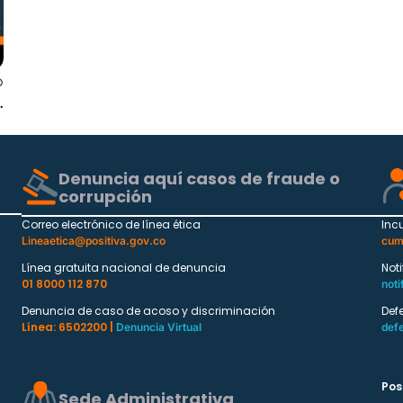
®
y
Denuncia aquí casos de fraude o
corrupción
Correo electrónico de línea ética
Inc
Lineaetica@positiva.gov.co
cum
Línea gratuita nacional de denuncia
Not
01 8000 112 870
noti
Denuncia de caso de acoso y discriminación
Def
Línea: 6502200 |
Denuncia Virtual
def
Pos
Sede Administrativa