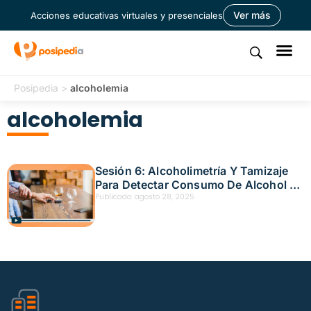
Ver más
Acciones educativas virtuales y presenciales
Posipedia
>
alcoholemia
alcoholemia
Sesión 6: Alcoholimetría Y Tamizaje
Para Detectar Consumo De Alcohol Y
SPA Fecha: 21 de octubre, 2025
Publicado:
agosto 28, 2025