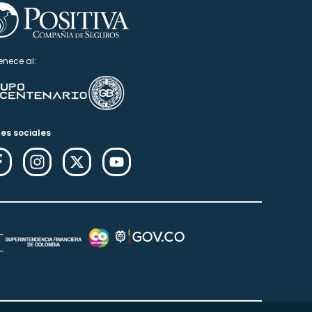
enece al:
es sociales