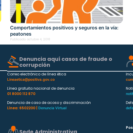
Comportamientos positivos y seguros en la vía:
peatones
Publicado:
octubre 4, 2018
Denuncia aquí casos de fraude o
corrupción
Correo electrónico de línea ética
Inc
Lineaetica@positiva.gov.co
cum
Línea gratuita nacional de denuncia
Not
01 8000 112 870
noti
Denuncia de caso de acoso y discriminación
Def
Línea: 6502200 |
Denuncia Virtual
def
Pos
Sede Administrativa