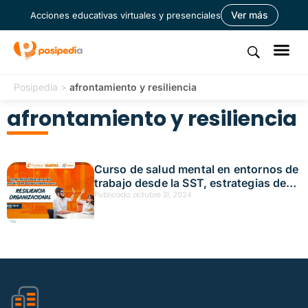
Ver más
Acciones educativas virtuales y presenciales
Posipedia
>
afrontamiento y resiliencia
afrontamiento y resiliencia
Curso de salud mental en entornos de
trabajo desde la SST, estrategias de
afrontamiento y resiliencia – Acción
Publicado:
octubre 31, 2024
educativa presencial – Medellín Fecha:
octubre 31, 2024