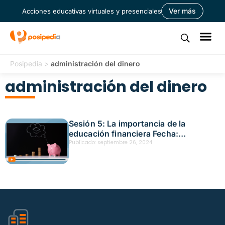
Ver más
Acciones educativas virtuales y presenciales
Posipedia
>
administración del dinero
administración del dinero
Sesión 5: La importancia de la
educación financiera Fecha:
septiembre 26, 2024
Publicado:
septiembre 26, 2024