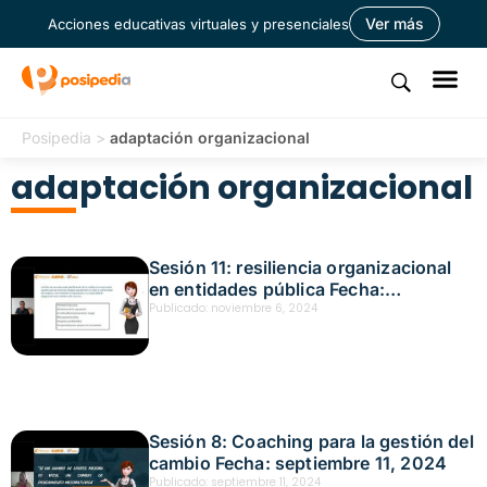
Ver más
Acciones educativas virtuales y presenciales
Posipedia
>
adaptación organizacional
adaptación organizacional
Sesión 11: resiliencia organizacional
en entidades pública Fecha:
noviembre 5, 2024
Publicado:
noviembre 6, 2024
Sesión 8: Coaching para la gestión del
cambio Fecha: septiembre 11, 2024
Publicado:
septiembre 11, 2024