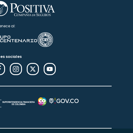
enece al:
es sociales