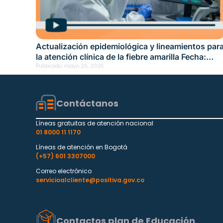
Actualización epidemiológica y lineamientos par
la atención clínica de la fiebre amarilla Fecha:
mayo 2, 2025
Publicado:
mayo 25, 2025
Contáctanos
Líneas gratuitas de atención nacional
01 8000 11 1170
Líneas de atención en Bogotá
(+57) 601 3307000
Correo electrónico
servicioalcliente@positiva.gov.co
Contactos plan de Educación