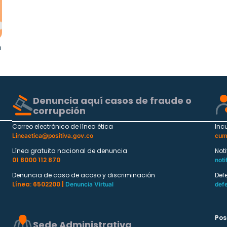
a
Denuncia aquí casos de fraude o
corrupción
Correo electrónico de línea ética
Inc
Lineaetica@positiva.gov.co
cum
Línea gratuita nacional de denuncia
Not
01 8000 112 870
noti
Denuncia de caso de acoso y discriminación
Def
Línea: 6502200 |
Denuncia Virtual
def
Pos
Sede Administrativa