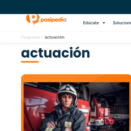
Edúcate
Solucion
Posipedia
>
actuación
actuación