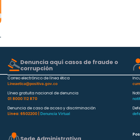
Denuncia aquí casos de fraude o
corrupción
Correo electrónico de línea ética
Inc
Lineaetica@positiva.gov.co
cum
Línea gratuita nacional de denuncia
Not
01 8000 112 870
noti
Denuncia de caso de acoso y discriminación
Def
Línea: 6502200 |
Denuncia Virtual
def
Pos
Sede Administrativa