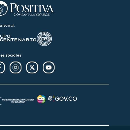
enece al:
es sociales