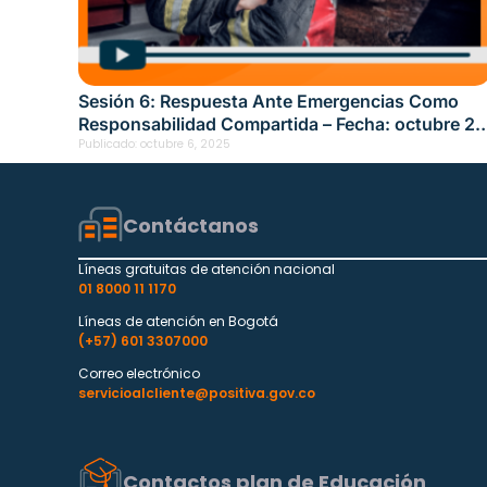
Sesión 6: Respuesta Ante Emergencias Como
Responsabilidad Compartida – Fecha: octubre 2,
2025
Publicado:
octubre 6, 2025
Contáctanos
Líneas gratuitas de atención nacional
01 8000 11 1170
Líneas de atención en Bogotá
(+57) 601 3307000
Correo electrónico
servicioalcliente@positiva.gov.co
Contactos plan de Educación