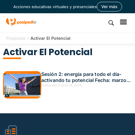
Ver más
Acciones educativas virtuales y presenciales
Posipedia
>
Activar El Potencial
Activar El Potencial
Sesión 2: energía para todo el día-
activando tu potencial Fecha: marzo
4, 2025
Publicado:
marzo 13, 2025