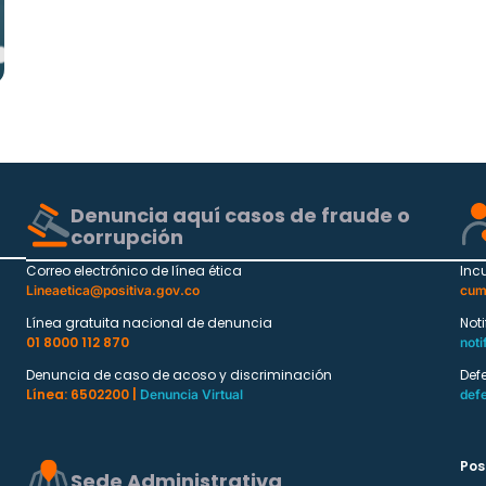
l
Denuncia aquí casos de fraude o
corrupción
Correo electrónico de línea ética
Inc
Lineaetica@positiva.gov.co
cum
Línea gratuita nacional de denuncia
Not
01 8000 112 870
noti
Denuncia de caso de acoso y discriminación
Def
Línea: 6502200 |
Denuncia Virtual
def
Pos
Sede Administrativa