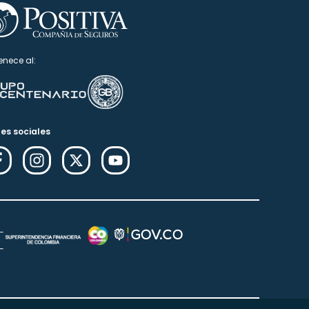
enece al:
es sociales