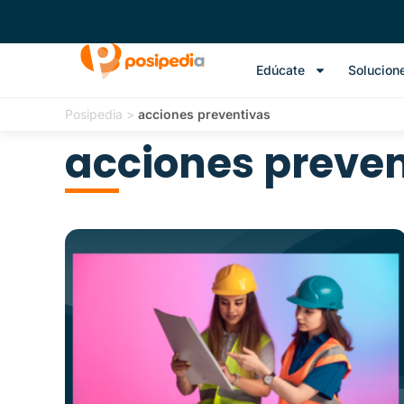
Edúcate
Solucion
Posipedia
>
acciones preventivas
acciones preven