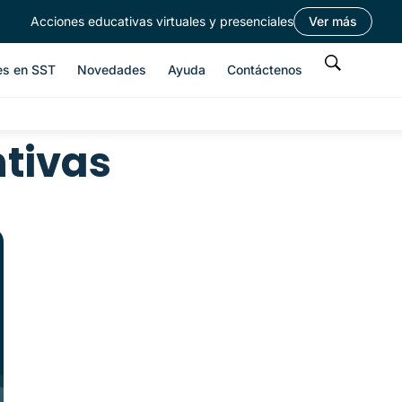
Acciones educativas virtuales y presenciales
Ver más
es en SST
Novedades
Ayuda
Contáctenos
tivas