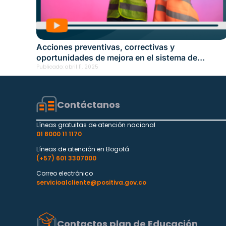
Acciones preventivas, correctivas y
oportunidades de mejora en el sistema de
gestión en seguridad y salud en el trabajo –
Publicado:
abril 11, 2025
Acción educativa presencial – Bogotá Fecha: abri
4, 2025
Contáctanos
Líneas gratuitas de atención nacional
01 8000 11 1170
Líneas de atención en Bogotá
(+57) 601 3307000
Correo electrónico
servicioalcliente@positiva.gov.co
Contactos plan de Educación