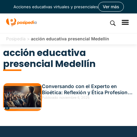
Ver más
Acciones educativas virtuales y presenciales
Posipedia
>
acción educativa presencial Medellín
acción educativa
presencial Medellín
Conversando con el Experto en
Bioética: Reflexión y Ética Profesional
– Acción Educativa Presencial
Publicado:
noviembre 6, 2025
Medellín – Fecha: octubre 28, 2025