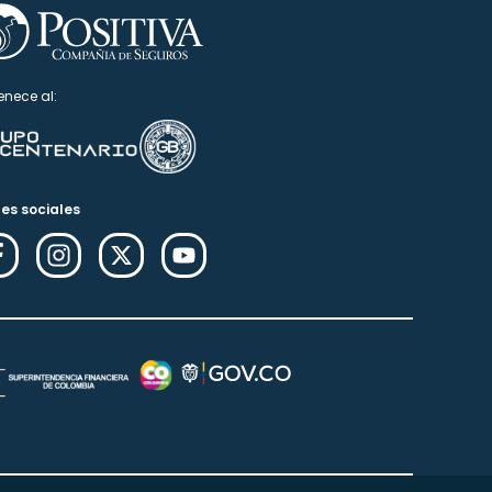
enece al:
es sociales