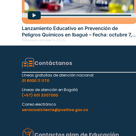
Lanzamiento Educativo en Prevención de
Peligros Químicos en Ibagué – Fecha: octubre 7,
2025
Publicado:
octubre 14, 2025
Contáctanos
Líneas gratuitas de atención nacional
01 8000 11 1170
Líneas de atención en Bogotá
(+57) 601 3307000
Correo electrónico
servicioalcliente@positiva.gov.co
Contactos plan de Educación