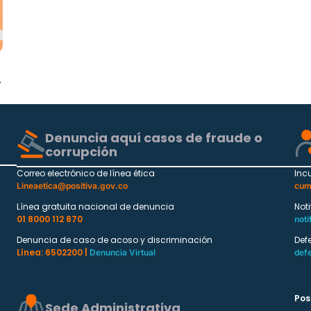
Denuncia aquí casos de fraude o
corrupción
Correo electrónico de línea ética
Inc
Lineaetica@positiva.gov.co
cum
Línea gratuita nacional de denuncia
Not
01 8000 112 870
noti
Denuncia de caso de acoso y discriminación
Def
Línea: 6502200 |
Denuncia Virtual
def
Pos
Sede Administrativa