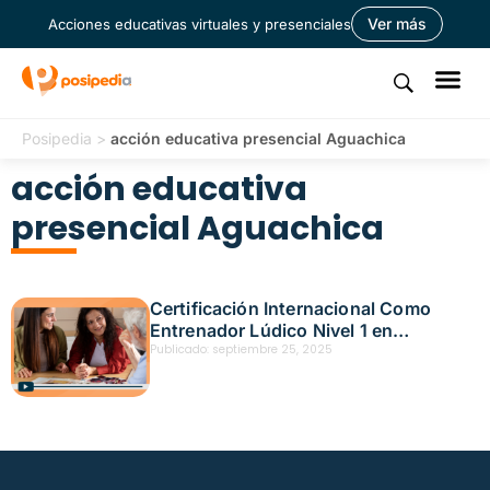
Ver más
Acciones educativas virtuales y presenciales
Posipedia
>
acción educativa presencial Aguachica
acción educativa
presencial Aguachica
Certificación Internacional Como
Entrenador Lúdico Nivel 1 en
Aguachica – Fecha: septiembre 24,
Publicado:
septiembre 25, 2025
2025