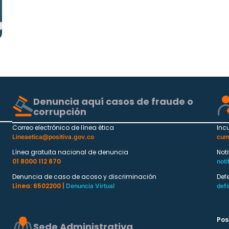
Denuncia aquí casos de fraude o
corrupción
Correo electrónico de línea ética
Inc
Lineaetica@positiva.gov.co
cum
Línea gratuita nacional de denuncia
Not
01 8000 112 870
noti
Denuncia de caso de acoso y discriminación
Def
Línea: 6502200 |
Denuncia Virtual
def
Pos
Sede Administrativa