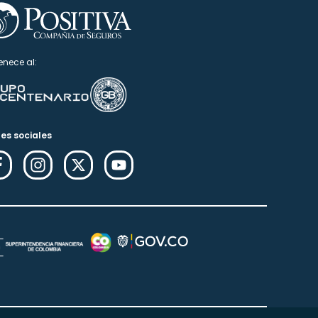
enece al:
es sociales