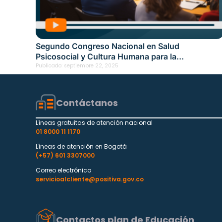
Segundo Congreso Nacional en Salud
Psicosocial y Cultura Humana para la
Transformación Empresarial en Sincelejo
Publicado:
septiembre 22, 2025
Contáctanos
Líneas gratuitas de atención nacional
01 8000 11 1170
Líneas de atención en Bogotá
(+57) 601 3307000
Correo electrónico
servicioalcliente@positiva.gov.co
Contactos plan de Educación