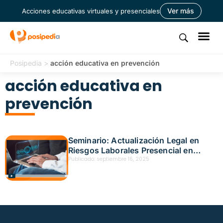
Ver más
Acciones educativas virtuales y presenciales
Posipedia
>
acción educativa en prevención
acción educativa en
prevención
Seminario: Actualización Legal en
Riesgos Laborales Presencial en
Mocoa con Positiva Sin Fronteras —
Publicado:
septiembre 16, 2025
Fecha: 8 de septiembre, 2025