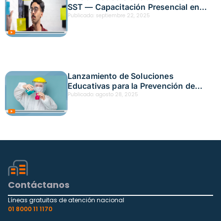
SST — Capacitación Presencial en
Bogotá — Fecha: 16 de septiembre,
Publicado:
septiembre 22, 2025
2025
Lanzamiento de Soluciones
Educativas para la Prevención de
Peligros Químicos en Bogotá Fecha:
Publicado:
agosto 28, 2025
19 de agosto, 2025
Contáctanos
Líneas gratuitas de atención nacional
01 8000 11 1170