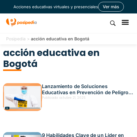
Ver más
Acciones educativas virtuales y presenciales
Posipedia
>
acción educativa en Bogotá
acción educativa en
Bogotá
Lanzamiento de Soluciones
Educativas en Prevención de Peligros
Químicos en Bogotá – Fecha: octubre
Publicado:
octubre 21, 2025
17, 2025
9 Habilidades Clave de un Líder en