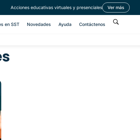
Acciones educativas virtuales y presenciales
Ver más
es en SST
Novedades
Ayuda
Contáctenos
es