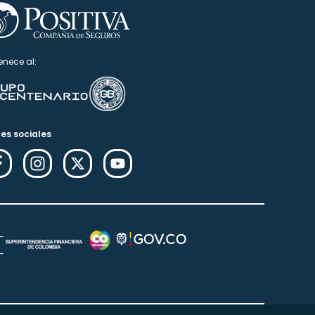
enece al:
es sociales