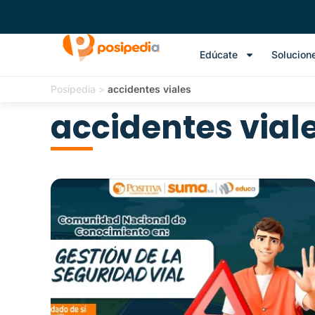
Edúcate
Solucion
Posipedia
>
accidentes viales
accidentes vial