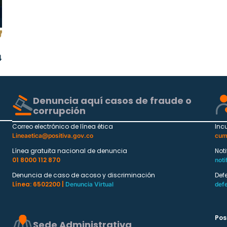
4
Denuncia aquí casos de fraude o
corrupción
Correo electrónico de línea ética
Inc
Lineaetica@positiva.gov.co
cum
Línea gratuita nacional de denuncia
Not
01 8000 112 870
noti
Denuncia de caso de acoso y discriminación
Def
Línea: 6502200 |
Denuncia Virtual
def
Pos
Sede Administrativa