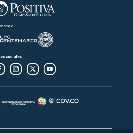
enece al:
es sociales