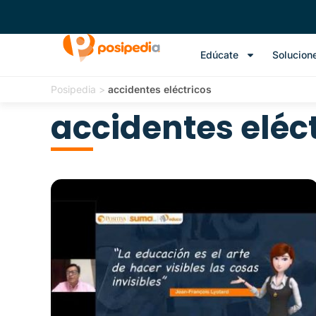
Edúcate
Solucion
Posipedia
>
accidentes eléctricos
accidentes eléc