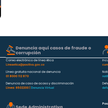
Denuncia aquí casos de fraude o
corrupción
Correo electrónico de línea ética
Inc
Lineaetica@positiva.gov.co
cum
Línea gratuita nacional de denuncia
Not
01 8000 112 870
noti
Denuncia de caso de acoso y discriminación
Def
Línea: 6502200 |
Denuncia Virtual
def
Pos
Sede Administrativa