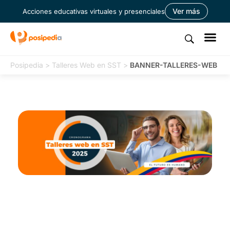
Ver más
Acciones educativas virtuales y presenciales
Posipedia
>
Talleres Web en SST
>
BANNER-TALLERES-WEB