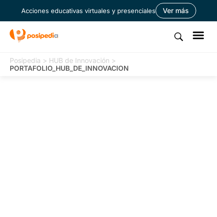
Ver más
Acciones educativas virtuales y presenciales
Posipedia
>
HUB de Innovación
>
PORTAFOLIO_HUB_DE_INNOVACION