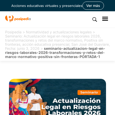
Ver más
Acciones educativas virtuales y presenciales
Posipedia
>
Normatividad y actualizaciones legales
>
Seminario: Actualización legal en riesgos laborales 2026,
transformaciones y retos del marco normativo, Positiva sin
fronteras, acción educativa presencial, San José del Guaviare,
Fecha: junio 3, 2026
>
seminario-actualizacion-legal-en-
riesgos-laborales-2026-transformaciones-y-retos-del-
marco-normativo-positiva-sin-fronteras-PORTADA-1