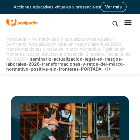
Ver más
Acciones educativas virtuales y presenciales
Posipedia
>
Normatividad y actualizaciones legales
>
Seminario: Actualización legal en riesgos laborales 2026,
transformaciones y retos del marco normativo, Positiva sin
fronteras, acción educativa presencial Sincelejo, Fecha: junio
18, 2026
>
seminario-actualizacion-legal-en-riesgos-
laborales-2026-transformaciones-y-retos-del-marco-
normativo-positiva-sin-fronteras-PORTADA- (1)