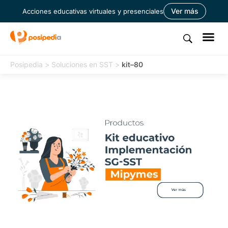
Ver más
Acciones educativas virtuales y presenciales
Posipedia
>
Soluciones en SST
>
kit–80