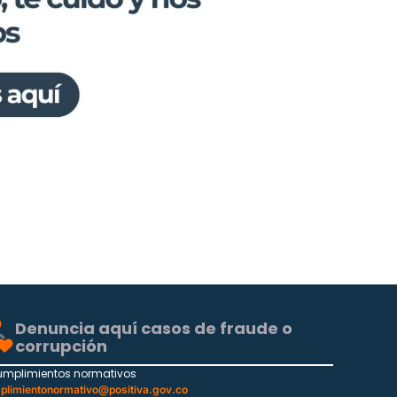
Denuncia aquí casos de fraude o
corrupción
umplimientos normativos
plimientonormativo@positiva.gov.co