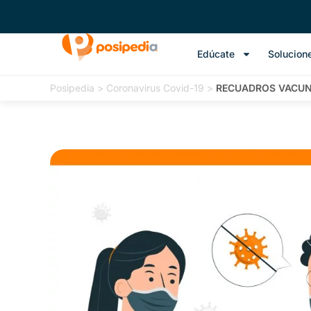
Edúcate
Solucion
Posipedia
>
Coronavirus Covid-19
>
RECUADROS VACUN