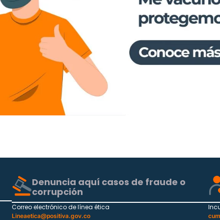
Denuncia aquí casos de fraude o
corrupción
Correo electrónico de línea ética
Inc
Lineaetica@positiva.gov.co
cum