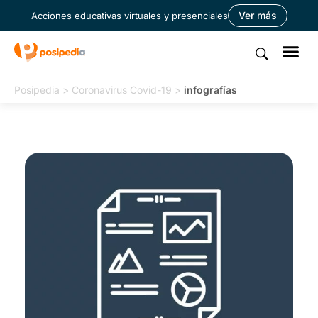
Ver más
Acciones educativas virtuales y presenciales
Posipedia
>
Coronavirus Covid-19
>
infografías