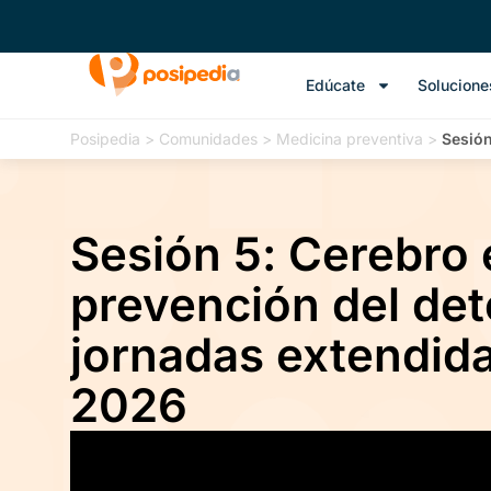
Edúcate
Solucione
Posipedia
>
Comunidades
>
Medicina preventiva
>
Sesión
Sesión 5: Cerebro
prevención del det
jornadas extendida
2026