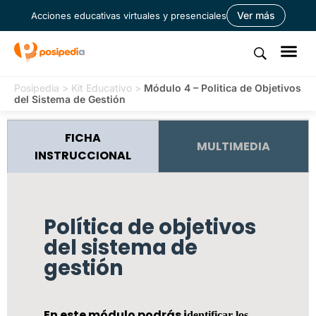
Ver más
Acciones educativas virtuales y presenciales
Posipedia
>
Kit Educativo
>
Módulo 4 – Politica de Objetivos
del Sistema de Gestión
FICHA
MULTIMEDIA
INSTRUCCIONAL
Política de objetivos
del sistema de
gestión
En este módulo podrás i
dentificar los