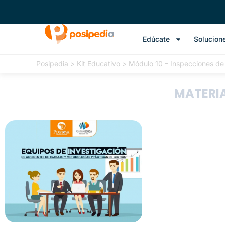
Edúcate
Solucion
Posipedia
>
Kit Educativo
>
Módulo 10 – Inspecciones d
MATERIA