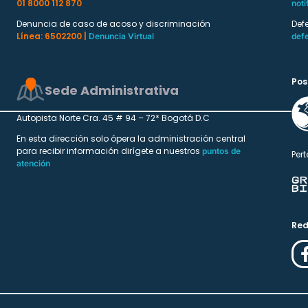
01 8000 112 870
noti
Denuncia de caso de acoso y discriminación
Def
Línea: 6502200 |
Denuncia Virtual
def
Pos
Sede Administrativa
Autopista Norte Cra. 45 # 94 – 72* Bogotá D.C
En esta dirección solo ópera la administración central
para recibir información dirígete a nuestros
puntos de
Pert
atención
Red