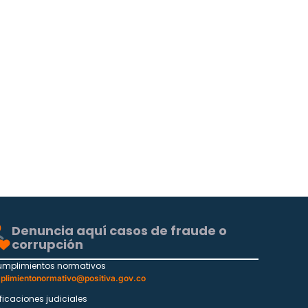
Denuncia aquí casos de fraude o
corrupción
umplimientos normativos
plimientonormativo@positiva.gov.co
ificaciones judiciales