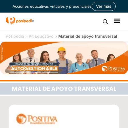
Ver más
Acciones educativas virtuales y presenciales
Posipedia
>
Kit Educativo
>
Material de apoyo transversal
MATERIAL DE APOYO TRANSVERSAL