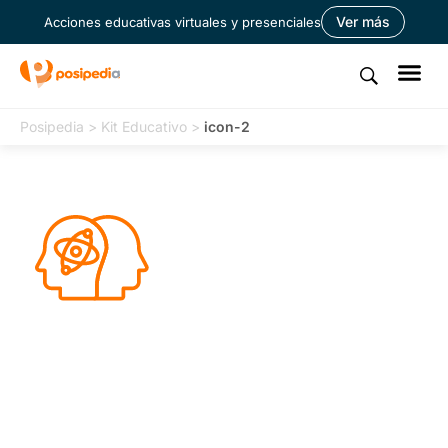
Ver más
Acciones educativas virtuales y presenciales
Posipedia
>
Kit Educativo
>
icon-2