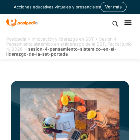
Ver más
Acciones educativas virtuales y presenciales
Posipedia
>
Innovación y liderazgo en SST
>
Sesión 4:
Pensamiento sistémico en el liderazgo de la SST, Fecha: junio
4, 2026
>
sesion-4-pensamiento-sistemico-en-el-
liderazgo-de-la-sst-portada