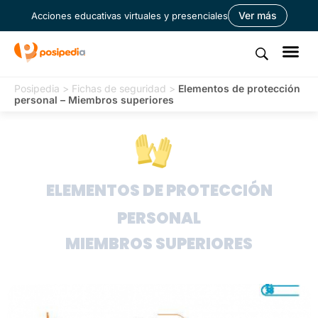
Ver más
Acciones educativas virtuales y presenciales
Posipedia
>
Fichas de seguridad
>
Elementos de protección
personal – Miembros superiores
ELEMENTOS DE PROTECCIÓN
PERSONAL
MIEMBROS SUPERIORES