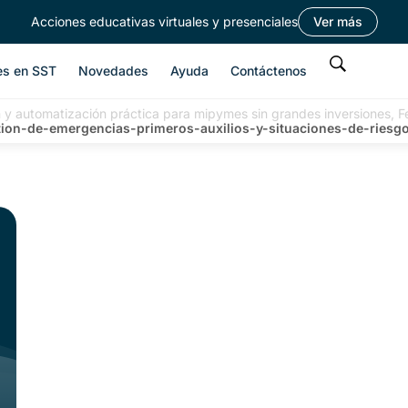
Acciones educativas virtuales y presenciales
Ver más
es en SST
Novedades
Ayuda
Contáctenos
ón y automatización práctica para mipymes sin grandes inversiones, F
tion-de-emergencias-primeros-auxilios-y-situaciones-de-riesg