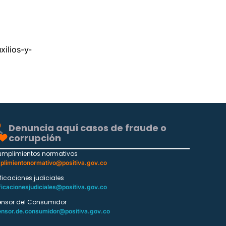
ilios-y-
Denuncia aquí casos de fraude o
corrupción
umplimientos normativos
plimientonormativo@positiva.gov.co
ificaciones judiciales
ficacionesjudiciales@positiva.gov.co
ensor del Consumidor
ensor.de.consumidor@positiva.gov.co