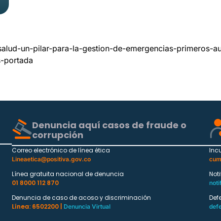
alud-un-pilar-para-la-gestion-de-emergencias-primeros-aux
s-portada
Denuncia aquí casos de fraude o
corrupción
Correo electrónico de línea ética
Inc
Lineaetica@positiva.gov.co
cum
Línea gratuita nacional de denuncia
Not
01 8000 112 870
noti
Denuncia de caso de acoso y discriminación
Def
Línea: 6502200 |
Denuncia Virtual
def