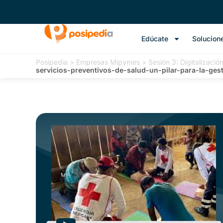
Edúcate
Solucion
Posipedia
>
Empresas Mipymes
>
Sesión 3: Digitalizaci
servicios-preventivos-de-salud-un-pilar-para-la-ges