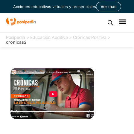
Ver más
Acciones educativas virtuales y presenciales
Posipedia
>
Educación Auditiva
>
Crónicas Positiva
>
cronicas2