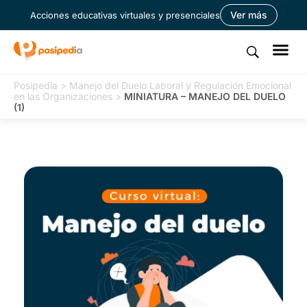
Ver más
Acciones educativas virtuales y presenciales
Posipedia
>
Manejo del Duelo Laboral y Regulación Emocional
en las Organizaciones
>
MINIATURA – MANEJO DEL DUELO
(1)