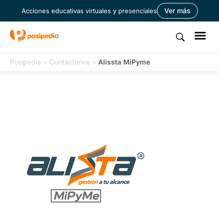
Ver más
Acciones educativas virtuales y presenciales
Posipedia
>
Contáctenos
>
Alissta MiPyme